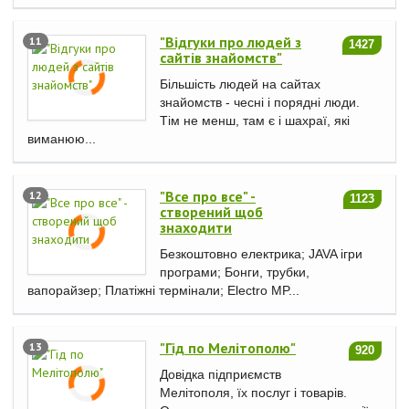
"Відгуки про людей з
11
1427
сайтів знайомств"
Більшість людей на сайтах
знайомств - чесні і порядні люди.
Тім не менш, там є і шахраї, які
виманюю...
"Все про все" -
12
1123
створений щоб
знаходити
Безкоштовно електрика; JAVA ігри
програми; Бонги, трубки,
вапорайзер; Платіжні термінали; Electro MP...
"Гід по Мелітополю"
13
920
Довідка підприємств
Мелітополя, їх послуг і товарів.