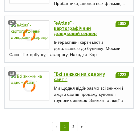
Прибалтики, анонси всіх фільмів,...
"eAtlas" -
17
1092
картографічний
довідковий сервер
Інтерактивні карти міст з
деталізацією до будинку: Москви,
Санкт-Петербургу, Таганрогу, Находки. Кар...
"Всі знижки на одному
18
1223
сайті"
Ми щодня відбираємо всі знижки і
акції з сайтів продажу купонів і
групових знижок. Знижки та акції з...
«
1
2
»