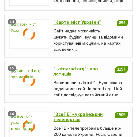
Оголошення, новини, знижки, акції.
"Карти міст України"
14
894
Сайт надає можливість
шукати будівлі, вулиці за відомими
користувачеві місцями, на картах
всіх велик...
"Latnarod.org" - про
15
1197
латишів
Ви виросли в Латвії? - Буде цікаво
подивитися сайт latnarod.org. Цей
сайт досліджує латвійський етно...
"ВсеТБ" - український
16
1505
телепортал
ВсеТБ - телепрограма більше ніж
200 каналів України, Росії, Європи,