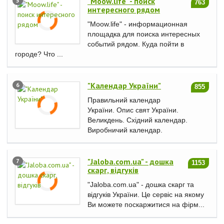
"Moow.life" - поиск
5
763
интересного рядом
"Moow.life" - информационная
площадка для поиска интересных
событий рядом. Куда пойти в
городе? Что ...
"Календар України"
6
855
Правильний календар
України. Опис свят України.
Великдень. Східний календар.
Виробничий календар.
"Jaloba.com.ua" - дошка
7
1153
скарг, відгуків
"Jaloba.com.ua" - дошка скарг та
відгуків України. Це сервіс на якому
Ви можете поскаржитися на фірм...