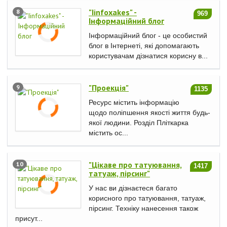
"Iinfoxakes" -
8
969
Інформаційний блог
Інформаційний блог - це особистий
блог в Інтернеті, які допомагають
користувачам дізнатися корисну в...
"Проекція"
9
1135
Ресурс містить інформацію
щодо поліпшення якості життя будь-
якої людини. Розділ Пліткарка
містить ос...
"Цікаве про татуювання,
10
1417
татуаж, пірсинг"
У нас ви дізнаєтеся багато
корисного про татуювання, татуаж,
пірсинг. Техніку нанесення також
присут...