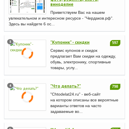
виноделие
Приветствуем Вас на нашем
увлекательном и интересном ресурсе - "Чердаков.рф".
Здесь вы найдете 6 ос...
"Купоник" - скидки
3
597
Сервис купонов и скидок
предлагает Вам скидки на одежду,
обувь, электронику, спортивные
товары, услу...
"Что делать?"
4
798
"Chtodelat24.ru" - веб-сайт
на котором описаны все вероятные
варианты ответов на часто
задаваемые во...