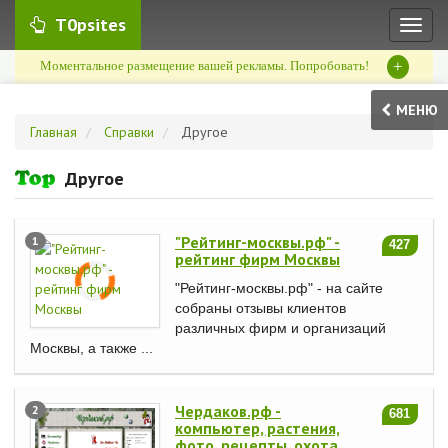
T0psites
Toggl
naviga
+
Моментальное размещение вашей рекламы. Попробовать!
МЕНЮ
Главная
Справки
Другое
Другое
"Рейтинг-москвы.рф" -
1
427
рейтинг фирм Москвы
"Рейтинг-москвы.рф" - на сайте
собраны отзывы клиентов
различных фирм и организаций
Москвы, а также ...
Чердаков.рф -
2
681
компьютер, растения,
фото, рецепты, охота,