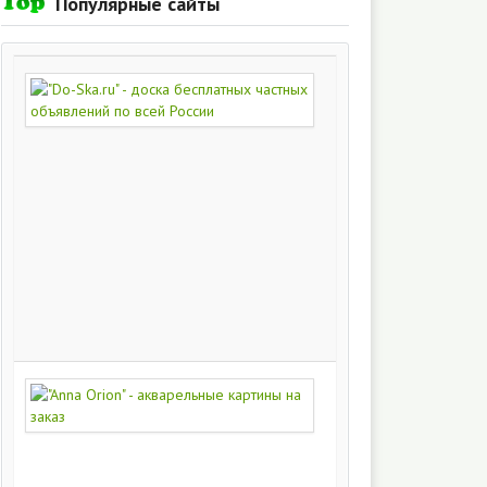
Популярные сайты
"Do-
Ska.ru"
-
доска
бесплатных
частных
объявлений
по
всей
России
280
215
"Anna
Orion"
-
акварельные
картины