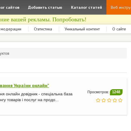
ог сайтов
Добавить статью
Каталог статей
Веб инстр
ние вашей рекламы. Попробовать!
 модерации
Статистика
Уникальный контент
О сайте
уктов
вання України онлайн"
Просмотров:
1248
ня онлайн довідник - спеціальна база
гу товарів і послуг на продо...