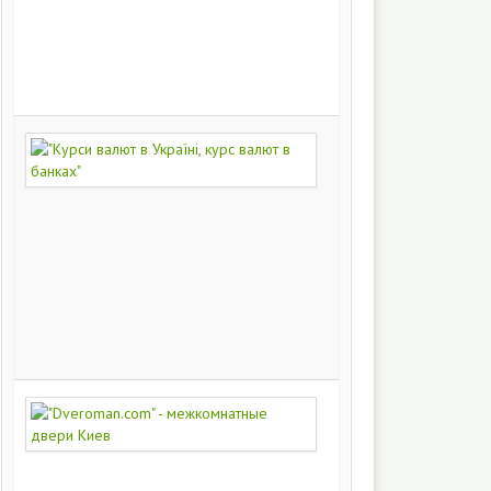
на
заказ
200
249
"Курси
валют
в
Україні,
курс
валют
в
банках"
172
446
"Dveroman.com"
-
межкомнатные
двери