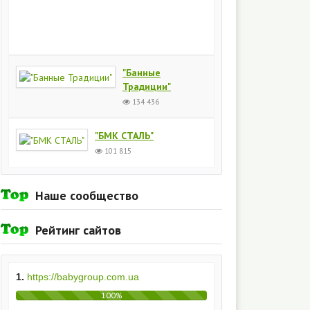
Киев
154
435
"Банные
Традиции"
134 436
"БМК СТАЛЬ"
101 815
Наше сообщество
Рейтинг сайтов
1.
https://babygroup.com.ua
100%