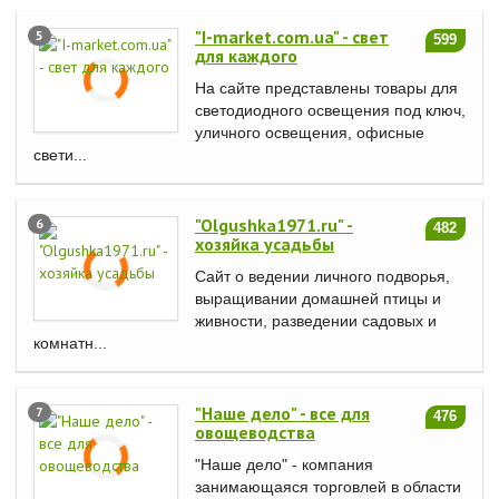
"I-market.com.ua" - свет
5
599
для каждого
На сайте представлены товары для
светодиодного освещения под ключ,
уличного освещения, офисные
свети...
"Olgushka1971.ru" -
6
482
хозяйка усадьбы
Сайт о ведении личного подворья,
выращивании домашней птицы и
живности, разведении садовых и
комнатн...
"Наше дело" - все для
7
476
овощеводства
"Наше дело" - компания
занимающаяся торговлей в области