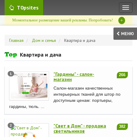
T0psites
Toggl
naviga
+
Моментальное размещение вашей рекламы. Попробовать!
МЕНЮ
Главная
Дом и семья
Квартира и дача
Квартира и дача
"Гардины" - салон-
1
266
магазин
Салон-магазин качественных
интерьерных тканей для штор по
доступным ценам: портьеры,
гардины, тюль. ...
"Свет в Дом" - продажа
2
382
светильников