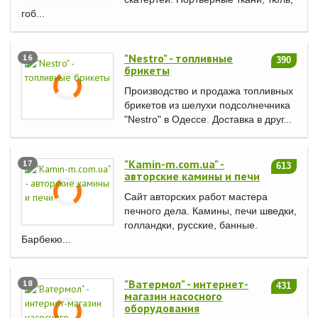
гоб...
"Nestro" - топливные
16
390
брикеты
Производство и продажа топливных
брикетов из шелухи подсолнечника
"Nestro" в Одессе. Доставка в друг...
"Kamin-m.com.ua" -
17
613
авторские камины и печи
Сайт авторских работ мастера
печного дела. Камины, печи шведки,
голландки, русские, банные.
Барбекю...
"Ватермол" - интернет-
18
431
магазин насосного
оборудования