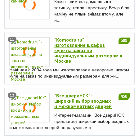
Камін - символ домашнього
затишку, тепла і престижу. Вечір біля
каміну не тільки знімає втому, але
й...
"Komodru.ru" -
11
509
изготовление шкафов
купе на заказ по
индивидуальным размерам в
Москве
Начиная с 2004 года мы изготавливаем недорогие шкафы
купе на заказ по индивидуальным размерам для жи...
"Все двериНСК" -
12
458
широкий выбор входных
и межкомнатных дверей
Интернет-магазин "Все двериНСК"
предлагает широкий выбор входных
и межкомнатных дверей по разумным ц...