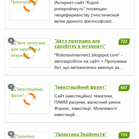
Интернет-сайт "Kupol-
preispodney.ru" посвящен
люциферианству (гностической
ветки данного философског...
"Авто програма для
6
722
заробітку в інтернеті"
"Robotavinterneti1.blogspot.com" -
автозаробіток на сайті + Програмка
бот, що автоматично виконує за...
"Інвестиційний фронт"
7
607
Сайт інвестиційної тематики,
ПАММ рахунки, валютний ринок
Форекс, інвестиції. Можливості
інвестицій ...
"Галактика Знайомств"
8
714