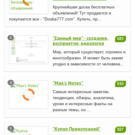
Крупнейшая доска бесплатных
объявлений! Тут продается и
покупается все - "Doska777.com". Купить, пр...
"Единый мир" - создание,
3
683
восприятие, идеология
Мир, который существует, огромен и
многообразен. И может быть каким
угодно в зависимости от человека...
"Max's Notes"
4
610
Самые интересные заметки,
тенденции, обзоры, аналитика,
уроки и интересные факты на
разные темы, но ...
"Купол Преисподней"
5
827