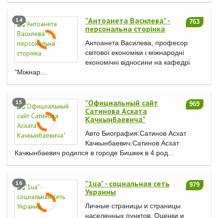
"Антоанета Василева" -
14
763
персональна сторінка
Антоанета Василева, професор
світової економіки і міжнародні
економічні відносини на кафедрі
"Міжнар...
"Официальный сайт
15
969
Сатинова Асхата
Качкынбаевича"
Авто Биография:Сатинов Асхат
Качкынбаевич.Сатинов Асхат
Качкынбаевич родился в городе Бишкек в 4 род...
"1ua" - социальная сеть
16
979
Украины
Личные страницы и страницы
населенных пунктов. Оценки и