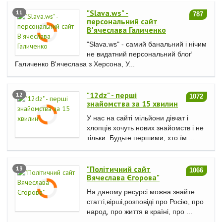
"Slava.ws" -
11
787
персональний сайт
В'ячеслава Галиченко
"Slava.ws" - cамий банальний і нічим
не видатний персональний блоґ
Галиченко В'ячеслава з Херсона, У...
"12dz" - перші
12
1072
знайомства за 15 хвилин
У нас на сайті мільйони дівчат і
хлопців хочуть нових знайомств і не
тільки. Будьте першими, хто їм ...
"Політичний сайт
13
1066
Вячеслава Єгорова"
На даному ресурсі можна знайте
статті,вірші,розповіді про Росію, про
народ, про життя в країні, про ...