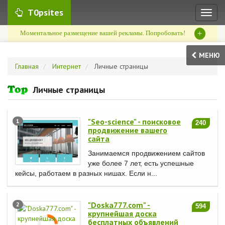
T0psites
Toggl
naviga
+
Моментальное размещение вашей рекламы. Попробовать!
МЕНЮ
Главная
Интернет
Личные страницы
Личные страницы
"Seo-science" - поисковое
1
240
продвижение вашего
сайта
Занимаемся продвижением сайтов
уже более 7 лет, есть успешные
кейсы, работаем в разных нишах. Если н...
"Doska777.com" -
2
594
крупнейшая доска
бесплатных объявлений