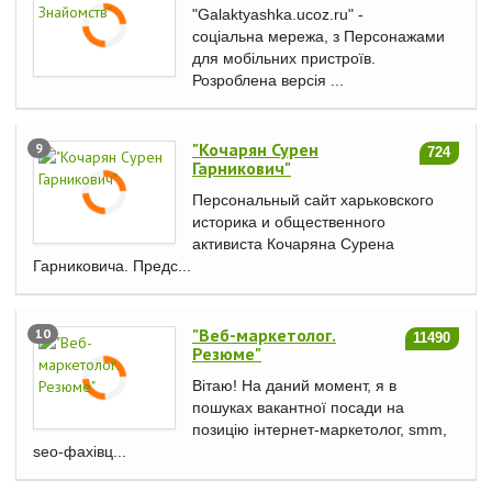
"Galaktyashka.ucoz.ru" -
соціальна мережа, з Персонажами
для мобільних пристроїв.
Розроблена версія ...
"Кочарян Сурен
9
724
Гарникович"
Персональный сайт харьковского
историка и общественного
активиста Кочаряна Сурена
Гарниковича. Предс...
"Веб-маркетолог.
10
11490
Резюме"
Вітаю! На даний момент, я в
пошуках вакантної посади на
позицію інтернет-маркетолог, smm,
seo-фахівц...