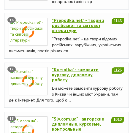
шпаргалок і звітів з р...
"Prepodka.net" - твори з
16
1146
російської та світової
літератури
"Prepodka.net" - це твори відомих
російських, зарубіжних, українських
письменників, поетів різних еп...
"Kursolka" - замовити
17
1126
курсову, дипломну
роботу
Ви можете замовити курсову роботу
з Києва чи інших міст України, там,
де є Інтернет. Для того, щоб о...
"Slv.com.ua" - авторские
18
1010
дипломные, курсовые,
контрольные