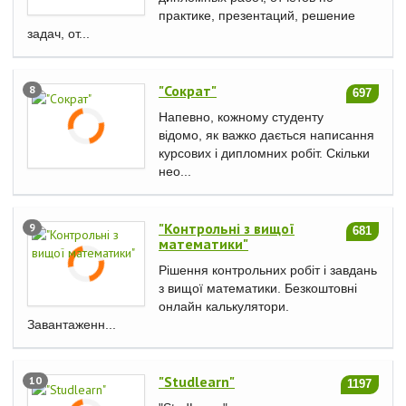
практике, презентаций, решение
задач, от...
"Сократ"
8
697
Напевно, кожному студенту
відомо, як важко дається написання
курсових і дипломних робіт. Скільки
нео...
"Контрольні з вищої
9
681
математики"
Рішення контрольних робіт і завдань
з вищої математики. Безкоштовні
онлайн калькулятори.
Завантаженн...
"Studlearn"
10
1197