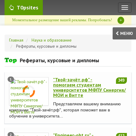
T0psites
Toggl
naviga
+
Моментальное размещение вашей рекламы. Попробовать!
МЕНЮ
Главная
Наука и образование
Рефераты, курсовые и дипломы
Рефераты, курсовые и дипломы
"Твой-зачёт.рф" -
1
349
помогаем студентам
университетов МФПУ Синергия/
МОИ и Витте
Представляем вашему вниманию
компании "Твой-зачёт.рф", которая поможет вам в
обучение в университета...
"Engineer-oht.ru" -
2