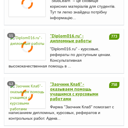
"StudLearn" – це сховище
корисних матеріалів для студентів.
Тут ти легко знайдеш потрібну
інформацію...
"Diplom016.ru" -
11
773
дипломные работы
"Diplom016.ru" - курсовые,
рефераты по доступным ценам.
Консультативная
высококачественная помощь в ...
"Заочник Клаб" -
12
758
оказываем помощь
учащимся с курсовыми
работами
Фирма "Заочник Клаб" помогает с
написанием дипломных, курсовых, рефератов и
контрольных работ. Адекв...