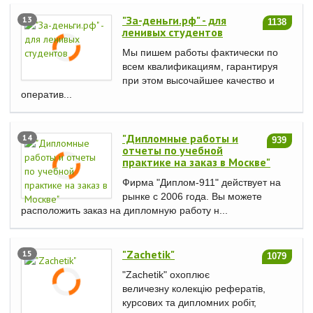
"За-деньги.рф" - для
13
1138
ленивых студентов
Мы пишем работы фактически по
всем квалификациям, гарантируя
при этом высочайшее качество и
оператив...
"Дипломные работы и
14
939
отчеты по учебной
практике на заказ в Москве"
Фирма "Диплом-911" действует на
рынке с 2006 года. Вы можете
расположить заказ на дипломную работу н...
"Zachetik"
15
1079
"Zachetik" охоплює
величезну колекцію рефератів,
курсових та дипломних робіт,