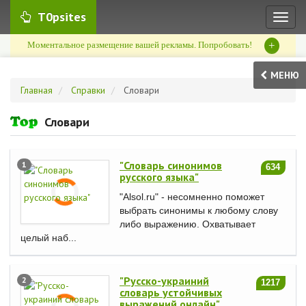
T0psites
Toggl
naviga
+
Моментальное размещение вашей рекламы. Попробовать!
МЕНЮ
Главная
Справки
Словари
Словари
"Словарь синонимов
1
634
русского языка"
"Alsol.ru" - несомненно поможет
выбрать синонимы к любому слову
либо выражению. Охватывает
целый наб...
"Русско-украиний
2
1217
словарь устойчивых
выражений онлайн"