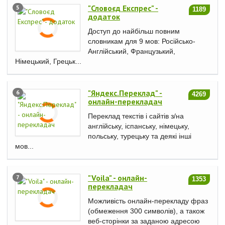
"Словоєд Експрес" -
5
1189
додаток
Доступ до найбільш повним
словникам для 9 мов: Російсько-
Англійський, Французький,
Німецький, Грецьк...
"Яндекс.Переклад" -
6
4269
онлайн-перекладач
Переклад текстів і сайтів з/на
англійську, іспанську, німецьку,
польську, турецьку та деякі інші
мов...
"Voila" - онлайн-
7
1353
перекладач
Можливість онлайн-перекладу фраз
(обмеження 300 символів), а також
веб-сторінки за заданою адресою