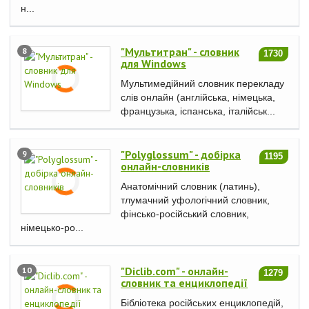
н...
"Мультитран" - словник
8
1730
для Windows
Мультимедійний словник перекладу
слів онлайн (англійська, німецька,
французька, іспанська, італійськ...
"Polyglossum" - добірка
9
1195
онлайн-словників
Анатомічний словник (латинь),
тлумачний уфологічний словник,
фінсько-російський словник,
німецько-ро...
"Diclib.com" - онлайн-
10
1279
словник та енциклопедії
Бібліотека російських енциклопедій,