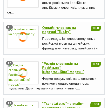
англо-російських і російсько-
англійських словників, тлумачних
сл...
Онлайн-словник на
11
1160
порталі "Tut.by"
Переклад слів і словосполучень з
російської мови на англійську,
французьку, німецьку, італійську і н...
"Розділ словників на
12
1174
Російської
інформаційної мережі"
Форма пошуку слів за словниками:
великому енциклопедичному,
тлумачним Даля, тлумачним і тематичним с...
"Translate.ru" - онлайн-
13
1824
перекладач і словник