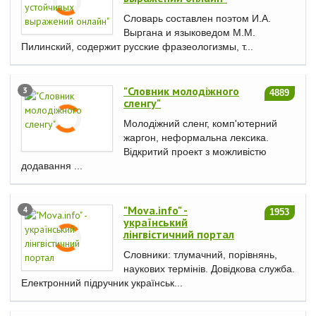
Словарь составлен поэтом И.А.
Выргана и языковедом М.М.
Пилинский, содержит русские фразеологизмы, т...
"Словник молодіжного
3
4889
сленгу"
Молодіжний сленг, комп'ютерний
жаргон, неформальна лексика.
Відкритий проект з можливістю
додавання ...
"Mova.info" -
4
1953
український
лінгвістичний портал
Словники: тлумачний, порівнянь,
наукових термінів. Довідкова служба.
Електронний підручник українськ...