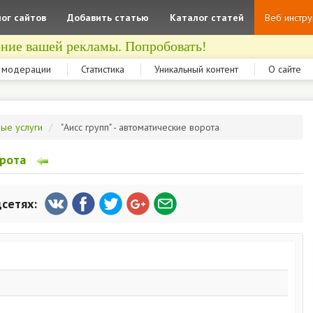
ог сайтов
Добавить статью
Каталог статей
Веб инстр
ние вашей рекламы. Попробовать!
 модерации
Статистика
Уникальный контент
О сайте
ные услуги
"Аисс групп" - автоматические ворота
орота
цсетях: