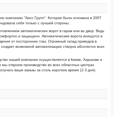
ю компанию "Аисс Групп". Которая была основана в 2007
ендовала себя только с лучшей стороны.
отовлением автоматических ворот в гараж или во двор. Ведь
комфортно и защищено. Автоматические ворота впишутся в
дения от посторонних глаз. Огромный склад приводов в
 создает возможной автоматизацию створок абсолютно всех
ство нашей компании осуществляется в Киеве, Харькове и
е мы откроем производство во всех областных центрах
олучать ваши заказы за столь короткое время (2-3 дня).
ей компании:
дете дешевле - снизим цену);
срочку;
и выезд специалиста;
й штат замерщиков и монтажников.