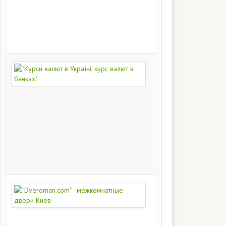
на
заказ
200
251
"Курси
валют
в
Україні,
курс
валют
в
банках"
172
446
"Dveroman.com"
-
межкомнатные
двери