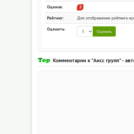
Адрес: Запорожье, ул. Севе
Оценок:
3
Email:
mng4@aiss.com.ua
Рейтинг:
Телефон:
Для отображение рейтинга ну
+38(050)366-00-4
Оценить:
Комментарии к "Аисс групп" - ав