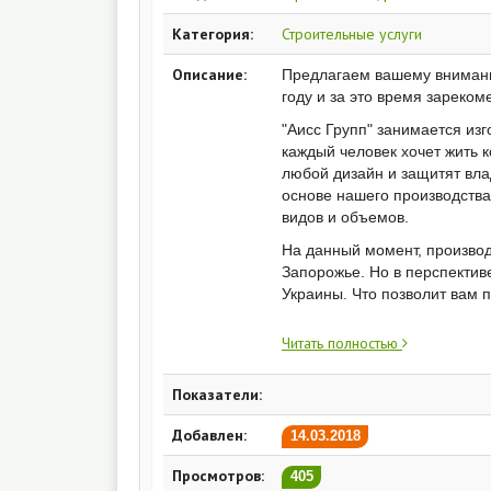
Категория:
Строительные услуги
Описание:
Предлагаем вашему внимани
году и за это время зареком
"Аисс Групп" занимается изг
каждый человек хочет жить 
любой дизайн и защитят вла
основе нашего производства
видов и объемов.
На данный момент, производ
Запорожье. Но в перспектив
Украины. Что позволит вам п
Преимущества наш
Читать полностью
низкий диапазон цен (най
Показатели:
возможность заказа в рас
бесплатная консультация 
Добавлен:
14.03.2018
только квалифицированны
Просмотров:
405
Наши контакты