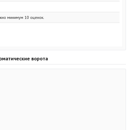
рное шоссе, 27
жно минимум 10 оценок.
4
томатические ворота