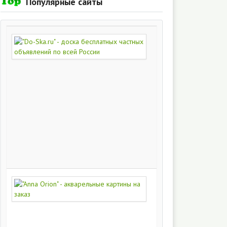
Популярные сайты
"Do-
Ska.ru"
-
доска
бесплатных
частных
объявлений
по
всей
России
280
216
"Anna
Orion"
-
акварельные
картины