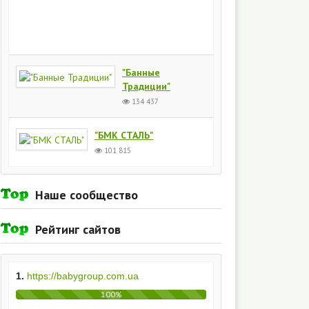
Киев
154
436
"Банные
Традиции"
134 437
"БМК СТАЛЬ"
101 815
Наше сообщество
Рейтинг сайтов
1.
https://babygroup.com.ua
100%