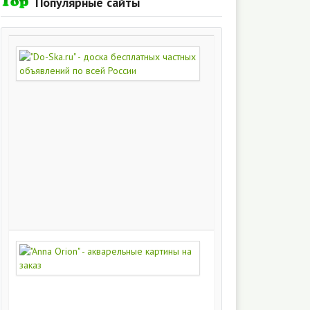
Популярные сайты
"Do-
Ska.ru"
-
доска
бесплатных
частных
объявлений
по
всей
России
280
215
"Anna
Orion"
-
акварельные
картины