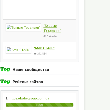
Киев
154
435
"Банные
Традиции"
134 434
"БМК СТАЛЬ"
101 814
Наше сообщество
Рейтинг сайтов
1.
https://babygroup.com.ua
100%