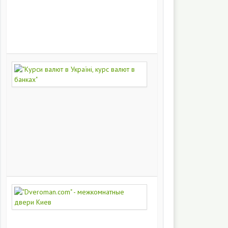
на
заказ
200
249
"Курси
валют
в
Україні,
курс
валют
в
банках"
172
375
"Dveroman.com"
-
межкомнатные
двери