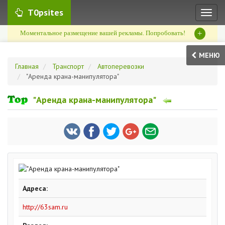
T0psites
Toggl
naviga
+
Моментальное размещение вашей рекламы. Попробовать!
МЕНЮ
Главная
Транспорт
Автоперевозки
"Аренда крана-манипулятора"
"Аренда крана-манипулятора"
Адреса:
http://63sam.ru