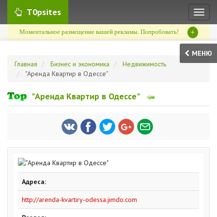
T0psites
Toggl
naviga
+
Моментальное размещение вашей рекламы. Попробовать!
МЕНЮ
Главная
Бизнес и экономика
Недвижимость
"Аренда Квартир в Одессе"
"Аренда Квартир в Одессе"
Адреса:
http://arenda-kvartiry-odessa.jimdo.com