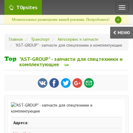
T0psites
Toggl
naviga
+
Моментальное размещение вашей рекламы. Попробовать!
МЕНЮ
Главная
Транспорт
Автосервис и запчасти
"AST-GROUP" - запчасти для спецтехники и комплектующие
"AST-GROUP" - запчасти для спецтехники и
комплектующие
Адреса: