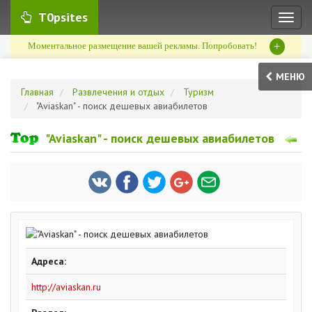
T0psites
Toggl
naviga
+
Моментальное размещение вашей рекламы. Попробовать!
МЕНЮ
Главная
Развлечения и отдых
Туризм
"Aviaskan" - поиск дешевых авиабилетов
"Aviaskan" - поиск дешевых авиабилетов
Адреса:
http://aviaskan.ru