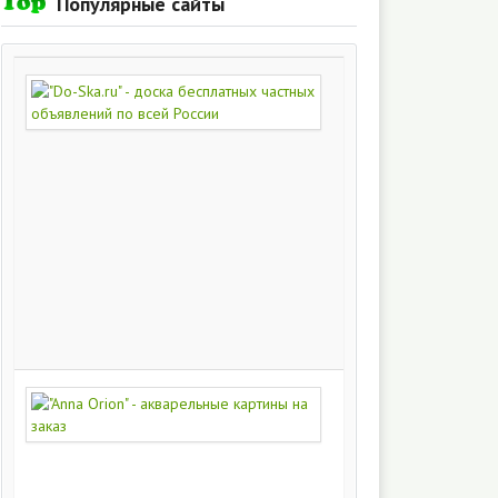
Популярные сайты
"Do-
Ska.ru"
-
доска
бесплатных
частных
объявлений
по
всей
России
280
216
"Anna
Orion"
-
акварельные
картины