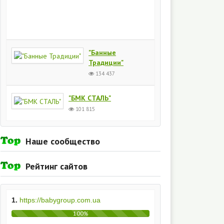
Киев
154
436
"Банные
Традиции"
134 437
"БМК СТАЛЬ"
101 815
Наше сообщество
Рейтинг сайтов
1.
https://babygroup.com.ua
100%