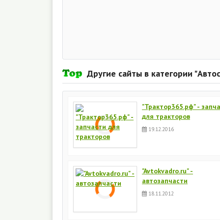
Другие сайты в категории "Автос
"Трактор365.рф" - запч
для тракторов
19.12.2016
"Avtokvadro.ru" -
автозапчасти
18.11.2012