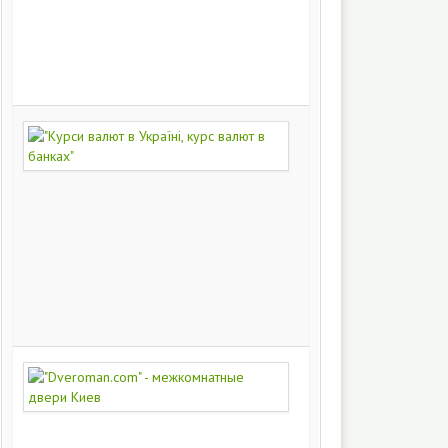
на
заказ
200
251
"Курси
валют
в
Україні,
курс
валют
в
банках"
172
447
"Dveroman.com"
-
межкомнатные
двери