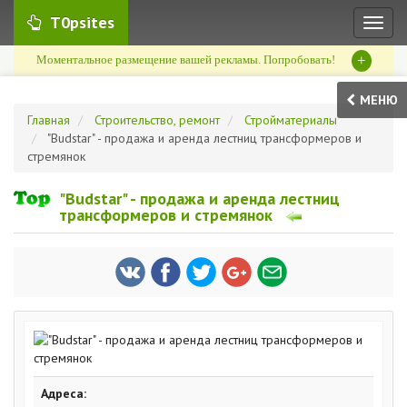
T0psites
Toggl
naviga
+
Моментальное размещение вашей рекламы. Попробовать!
МЕНЮ
Главная
Строительство, ремонт
Стройматериалы
"Budstar" - продажа и аренда лестниц трансформеров и
стремянок
"Budstar" - продажа и аренда лестниц
трансформеров и стремянок
Адреса: