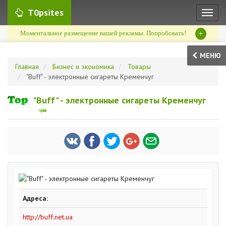
T0psites
Toggl
naviga
+
Моментальное размещение вашей рекламы. Попробовать!
МЕНЮ
Главная
Бизнес и экономика
Товары
"Buff" - электронные сигареты Кременчуг
"Buff" - электронные сигареты Кременчуг
Адреса:
http://buff.net.ua