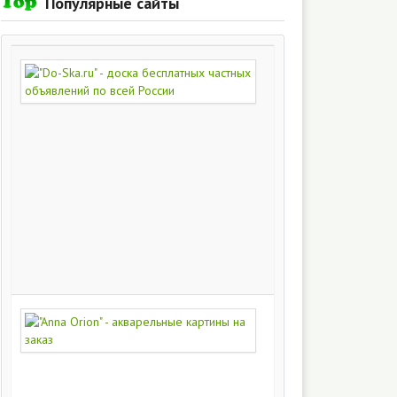
Популярные сайты
"Do-
Ska.ru"
-
доска
бесплатных
частных
объявлений
по
всей
России
280
215
"Anna
Orion"
-
акварельные
картины