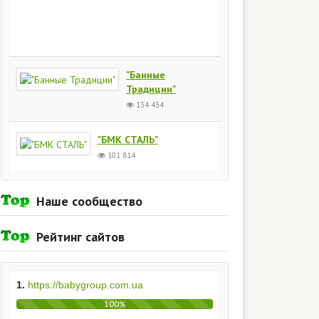
Киев
154
435
"Банные
Традиции"
134 434
"БМК СТАЛЬ"
101 814
Наше сообщество
Рейтинг сайтов
1.
https://babygroup.com.ua
100%