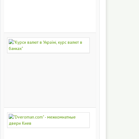
на
заказ
200
249
"Курси
валют
в
Україні,
курс
валют
в
банках"
172
427
"Dveroman.com"
-
межкомнатные
двери