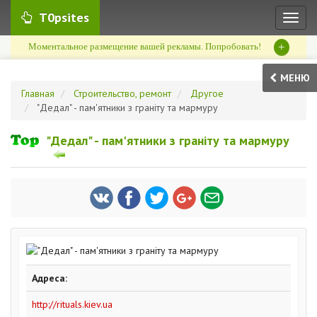
T0psites
Toggl
naviga
+
Моментальное размещение вашей рекламы. Попробовать!
МЕНЮ
Главная
Строительство, ремонт
Другое
"Дедал" - пам'ятники з граніту та мармуру
"Дедал" - пам'ятники з граніту та мармуру
Адреса:
http://rituals.kiev.ua