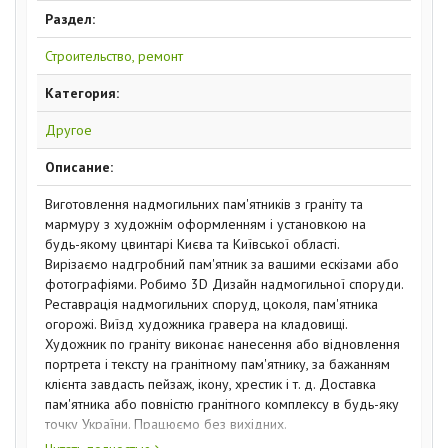
Раздел:
Строительство, ремонт
Категория:
Другое
Описание:
Виготовлення надмогильних пам'ятників з граніту та
мармуру з художнім оформленням і установкою на
будь-якому цвинтарі Києва та Київської області.
Вирізаємо надгробний пам'ятник за вашими ескізами або
фотографіями. Робимо 3D Дизайн надмогильної споруди.
Реставрація надмогильних споруд, цоколя, пам'ятника
огорожі. Виїзд художника гравера на кладовищі.
Художник по граніту виконає нанесення або відновлення
портрета і тексту на гранітному пам'ятнику, за бажанням
клієнта завдасть пейзаж, ікону, хрестик і т. д. Доставка
пам'ятника або повністю гранітного комплексу в будь-яку
точку України. Працюємо без вихідних.