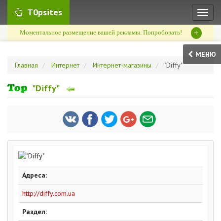
T0psites
Toggl
naviga
+
Моментальное размещение вашей рекламы. Попробовать!
МЕНЮ
Главная
Интернет
Интернет-магазины
"Diffy"
"Diffy"
Адреса:
http://diffy.com.ua
Раздел: