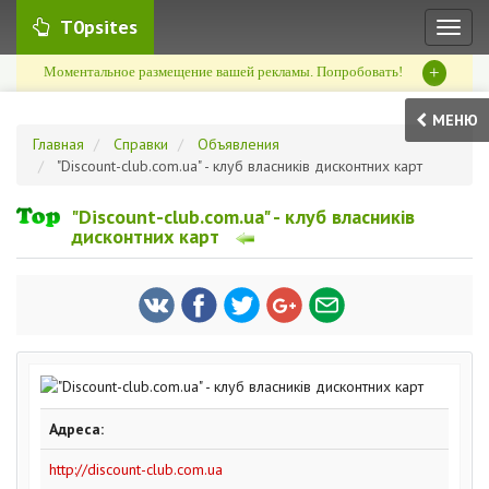
T0psites
Toggl
naviga
+
Моментальное размещение вашей рекламы. Попробовать!
МЕНЮ
Главная
Справки
Объявления
"Discount-club.com.ua" - клуб власників дисконтних карт
"Discount-club.com.ua" - клуб власників
дисконтних карт
Адреса:
http://discount-club.com.ua