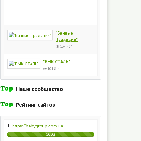
Киев
154
434
"Банные
Традиции"
134 434
"БМК СТАЛЬ"
101 814
Наше сообщество
Рейтинг сайтов
1.
https://babygroup.com.ua
100%