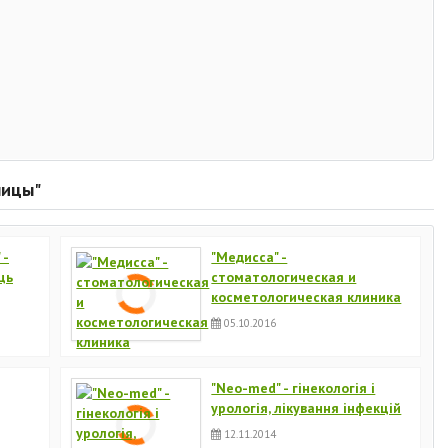
ницы"
 -
"Медисса" -
щь
стоматологическая и
косметологическая клиника
05.10.2016
"Neo-med" - гінекологія і
урологія, лікування інфекцій
12.11.2014