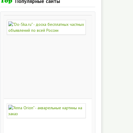
Популярные сайты
"Do-
Ska.ru"
-
доска
бесплатных
частных
объявлений
по
всей
России
280
213
"Anna
Orion"
-
акварельные
картины