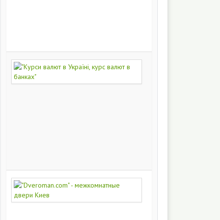
на
заказ
200
248
"Курси
валют
в
Україні,
курс
валют
в
банках"
172
371
"Dveroman.com"
-
межкомнатные
двери