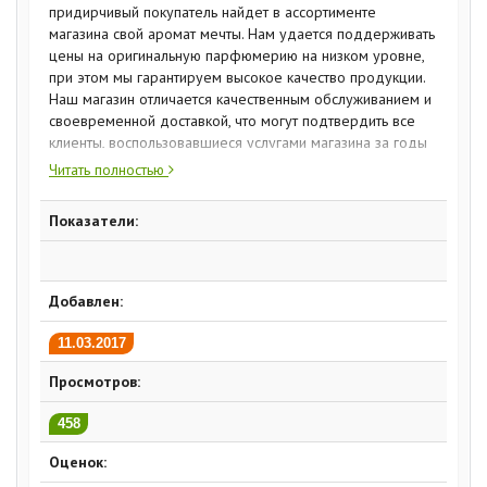
придирчивый покупатель найдет в ассортименте
магазина свой аромат мечты. Нам удается поддерживать
цены на оригинальную парфюмерию на низком уровне,
при этом мы гарантируем высокое качество продукции.
Наш магазин отличается качественным обслуживанием и
своевременной доставкой, что могут подтвердить все
клиенты, воспользовавшиеся услугами магазина за годы
нашего существования. А еще Вы можете принять
Читать полностью
участие в проводимых им акциях, а также получить
удивительные подарки и потрясающие скидки или просто
Показатели:
купить замечательные духи в нашем магазине.
Добавлен:
11.03.2017
Просмотров:
458
Оценок: