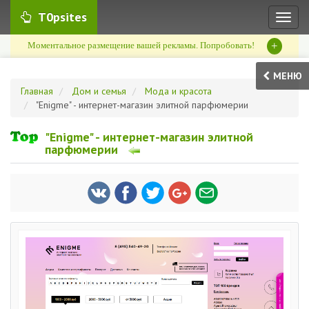
T0psites
Toggl
naviga
+
Моментальное размещение вашей рекламы. Попробовать!
МЕНЮ
Главная
Дом и семья
Мода и красота
"Enigme" - интернет-магазин элитной парфюмерии
"Enigme" - интернет-магазин элитной
парфюмерии