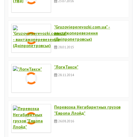
23.07.2016
"Gruzovieperevozki.com.ua" -
вантажоперевезення
(Дніпропетровськ)
28.01.2015
"ЛогиТакси"
28.11.2014
Перевозка Негабаритных грузов
"Европа Ллойд"
26.08.2016