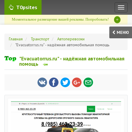
T0psites
Toggl
naviga
+
Моментальное размещение вашей рекламы. Попробовать!
МЕНЮ
Главная
Транспорт
Автоперевозки
"Evacuatorrus.ru" - надёжная автомобильная помощь
"Evacuatorrus.ru" - надёжная автомобильная
помощь