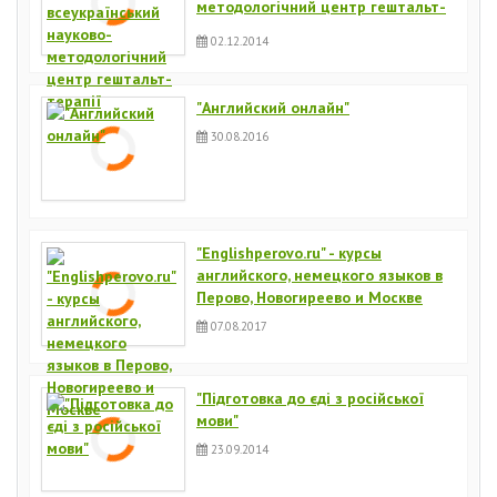
методологічний центр гештальт-
терапії
02.12.2014
"Английский онлайн"
30.08.2016
"Englishperovo.ru" - курсы
английского, немецкого языков в
Перово, Новогиреево и Москве
07.08.2017
"Підготовка до єді з російської
мови"
23.09.2014