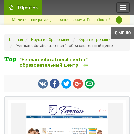
T0psites
Toggl
naviga
+
Моментальное размещение вашей рекламы. Попробовать!
МЕНЮ
Главная
Наука и образование
Курсы и тренинги
"Ferman educational center" - образовательный центр
"Ferman educational center" -
образовательный центр