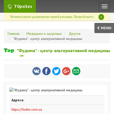
T0psites
Toggl
naviga
+
Моментальное размещение вашей рекламы. Попробовать!
МЕНЮ
Главная
Медицина и здоровье
Другое
"Фудима" - центр альтернативной медицины
"Фудима" - центр альтернативной медицины
Адреса:
https://fudim.com.ua