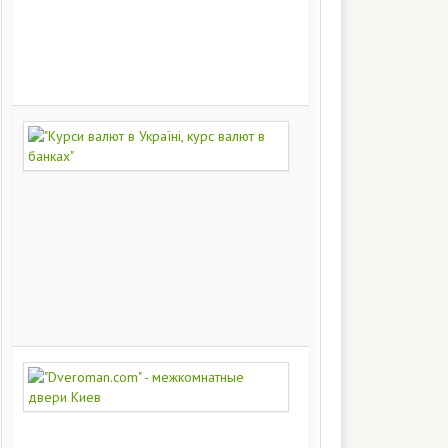
на
заказ
200
248
"Курси
валют
в
Україні,
курс
валют
в
банках"
172
371
"Dveroman.com"
-
межкомнатные
двери