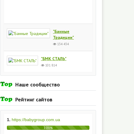
Киев
154
434
"Банные
Традиции"
134 434
"БМК СТАЛЬ"
101 814
Наше сообщество
Рейтинг сайтов
1.
https://babygroup.com.ua
100%