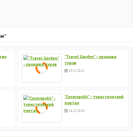
зм"
ство
"Travel Garden" - продажа
туров
19.11.2012
"Cosmopolit" - туристический
портал
24.12.2016