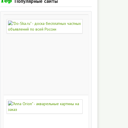
Популярные сайты
"Do-
Ska.ru"
-
доска
бесплатных
частных
объявлений
по
всей
России
280
213
"Anna
Orion"
-
акварельные
картины