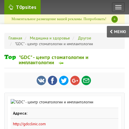
T0psites
Toggl
naviga
+
Моментальное размещение вашей рекламы. Попробовать!
МЕНЮ
Главная
Медицина и здоровье
Другое
"GDC" - центр стоматологии и имплантологии
"GDC" - центр стоматологии и
имплантологии
Адреса:
http://gdcclinic.com