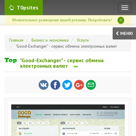
T0psites
Toggl
naviga
+
Моментальное размещение вашей рекламы. Попробовать!
МЕНЮ
Главная
Бизнес и экономика
Услуги
"Good-Exchanger" - сервис обмена электронных валют
"Good-Exchanger" - сервис обмена
электронных валют