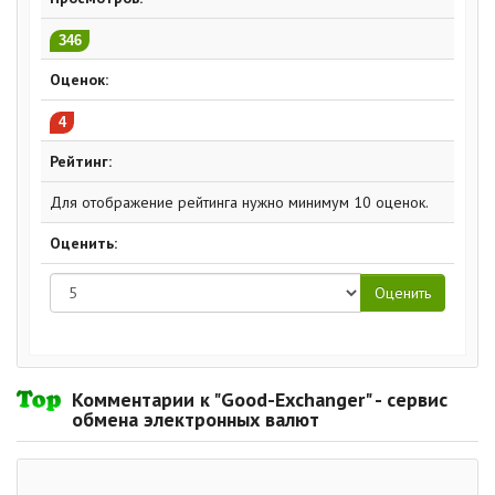
пользователей и получайте за это
вознаграждение);
346
Накопительная система для зарегистрированных
Оценок:
пользователей;
Онлайн-консультация и помощь в обмене.
4
Время работы:
Рейтинг:
Пн. - Пт. с 08:00 до 24:00 по МСК.
Сб. - Вск. с 09.00 до 24.00 по МСК.
Для отображение рейтинга нужно минимум 10 оценок.
Оценить:
Комментарии к "Good-Exchanger" - сервис
обмена электронных валют