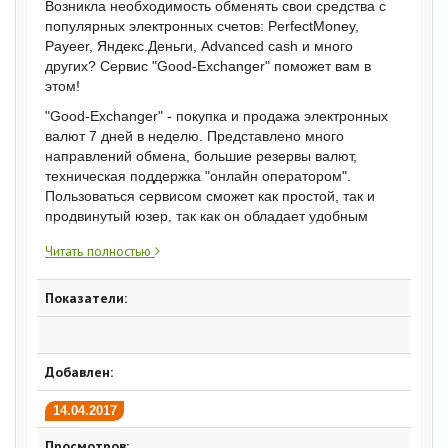
Возникла необходимость обменять свои средства с
популярных электронных счетов: PerfectMoney,
Payeer, Яндекс.Деньги, Advanced cash и много
других? Сервис "Good-Exchanger" поможет вам в
этом!
"Good-Exchanger" - покупка и продажа электронных
валют 7 дней в неделю. Представлено много
направлений обмена, большие резервы валют,
техническая поддержка "онлайн оператором".
Пользоваться сервисом сможет как простой, так и
продвинутый юзер, так как он обладает удобным
интерфейсом и красивым дизайном. Сайт доступен
Читать полностью
на двух языках: русском и английском.
Преимущества данного сервиса:
Показатели:
Выгодный курс обмена;
Широкий ассортимент платежных систем и
Добавлен:
электронных валют;
Безопасность и скорость операций (работа в
14.04.2017
автоматическом и полуавтоматическом режиме);
Партнерская программа (привлекайте новых
Просмотров: