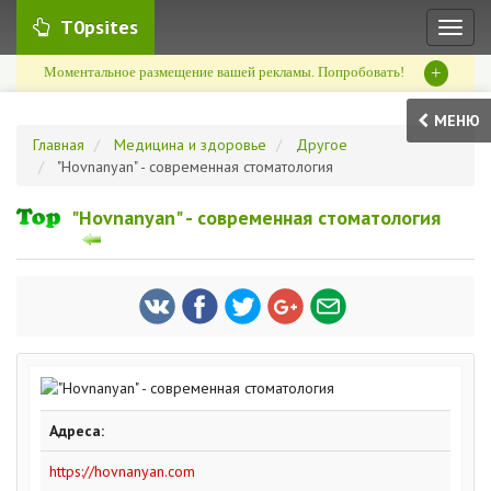
T0psites
Toggl
naviga
+
Моментальное размещение вашей рекламы. Попробовать!
МЕНЮ
Главная
Медицина и здоровье
Другое
"Hovnanyan" - современная стоматология
"Hovnanyan" - современная стоматология
Адреса:
https://hovnanyan.com