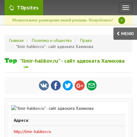
T0psites
Toggl
naviga
+
Моментальное размещение вашей рекламы. Попробовать!
МЕНЮ
Главная
Политика и общество
Право
"Ilmir-halikov.ru" - сайт адвоката Халикова
"Ilmir-halikov.ru" - сайт адвоката Халикова
Адреса:
http://ilmir-halikov.ru