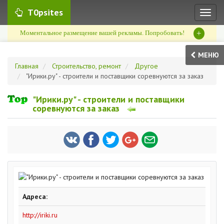
T0psites
Toggl
naviga
+
Моментальное размещение вашей рекламы. Попробовать!
МЕНЮ
Главная
Строительство, ремонт
Другое
"Ирики.ру" - строители и поставщики соревнуются за заказ
"Ирики.ру" - строители и поставщики
соревнуются за заказ
Адреса:
http://iriki.ru