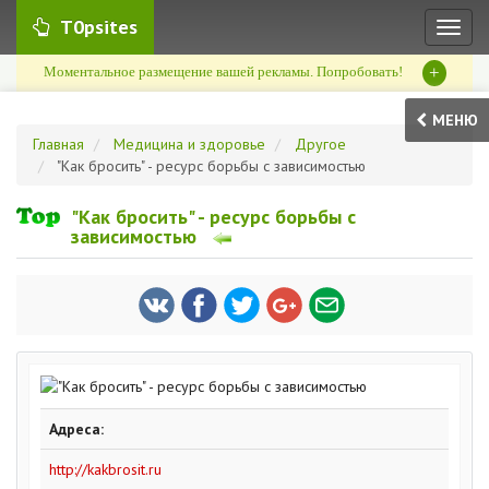
T0psites
Toggl
naviga
+
Моментальное размещение вашей рекламы. Попробовать!
МЕНЮ
Главная
Медицина и здоровье
Другое
"Как бросить" - ресурс борьбы с зависимостью
"Как бросить" - ресурс борьбы с
зависимостью
Адреса:
http://kakbrosit.ru