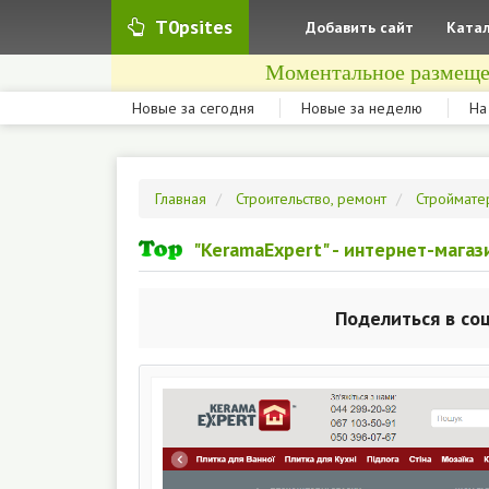
T0psites
Добавить сайт
Катал
Моментальное размеще
Новые за сегодня
Новые за неделю
На
Главная
Строительство, ремонт
Строймате
"KeramaExpert" - интернет-магаз
Поделиться в со