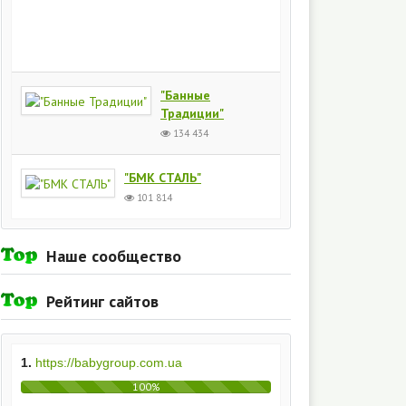
Киев
154
435
"Банные
Традиции"
134 434
"БМК СТАЛЬ"
101 814
Наше сообщество
Рейтинг сайтов
1.
https://babygroup.com.ua
100%