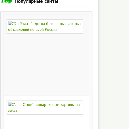
Популярные сайты
"Do-
Ska.ru"
-
доска
бесплатных
частных
объявлений
по
всей
России
280
215
"Anna
Orion"
-
акварельные
картины