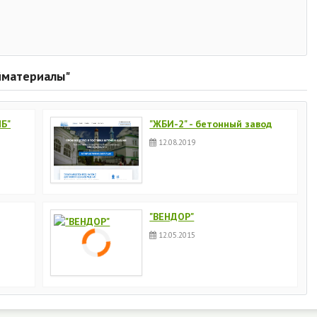
йматериалы"
ПБ"
"ЖБИ-2" - бетонный завод
12.08.2019
"ВЕНДОР"
12.05.2015