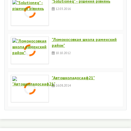
"Solutioneq" - рішення рівнянь
12.03.2016
"Ломоносовкая школа раменский
район"
10.10.2012
"Автошколадосааф21"
16.08.2014