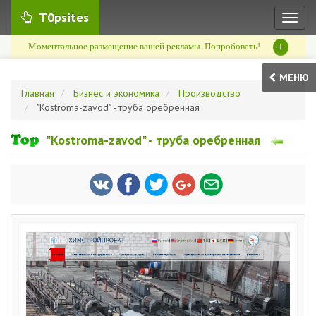
T0psites
Toggl
naviga
+
Моментальное размещение вашей рекламы. Попробовать!
МЕНЮ
Главная
Бизнес и экономика
Производство
"Kostroma-zavod" - труба оребренная
"Kostroma-zavod" - труба оребренная