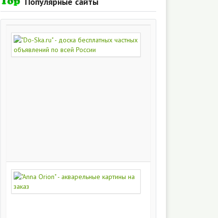
Популярные сайты
"Do-
Ska.ru"
-
доска
бесплатных
частных
объявлений
по
всей
России
280
216
"Anna
Orion"
-
акварельные
картины