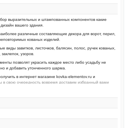
ыбор выразительных и штампованных компонентов какие
дизайн вашего здания.
наиболее различные составляющие декора для ворот, перил,
 неповторимых кованых изделий.
е виды завитков, листочков, балясин, полос, ручек кованых,
заклепок, узоров.
енты позволят украсить каждое место либо усадьбу не
 но и добавить утонченного шарма.
олучить в интернет магазине kovka-elementov.ru и
ы в свою очередность вовремя доставим избранный вами