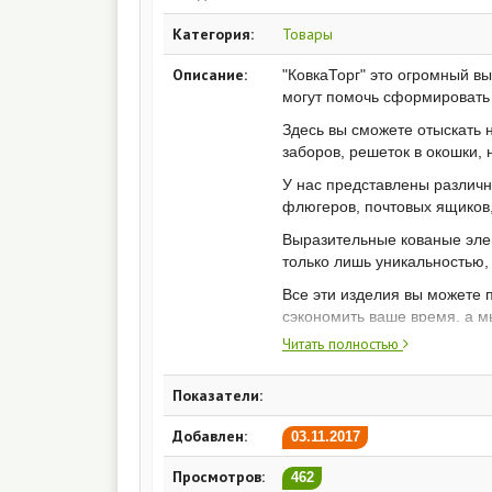
Категория:
Товары
Описание:
"КовкаТорг" это огромный в
могут помочь сформировать 
Здесь вы сможете отыскать 
заборов, решеток в окошки,
У нас представлены различны
флюгеров, почтовых ящиков, 
Выразительные кованые элем
только лишь уникальностью,
Все эти изделия вы можете п
сэкономить ваше время, а м
заказ по вашему адресу.
Читать полностью
Показатели:
Добавлен:
03.11.2017
Просмотров:
462