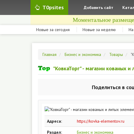
T0psites
Добавить сайт
Катал
Моментальное размеще
Новые за сегодня
Новые за неделю
На
Главная
Бизнес и экономика
Товары
"
"КовкаТорг" - магазин кованых и
Поделиться в со
Адреса:
https://kovka-elementov.ru
Раздел:
Бизнес и экономика