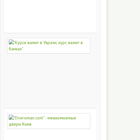
на
заказ
200
251
"Курси
валют
в
Україні,
курс
валют
в
банках"
172
447
"Dveroman.com"
-
межкомнатные
двери