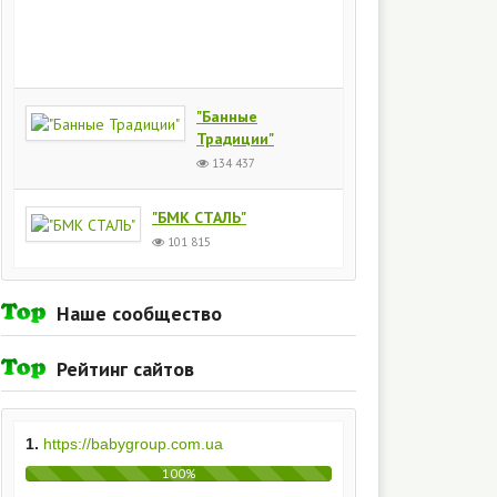
Киев
154
436
"Банные
Традиции"
134 437
"БМК СТАЛЬ"
101 815
Наше сообщество
Рейтинг сайтов
1.
https://babygroup.com.ua
100%