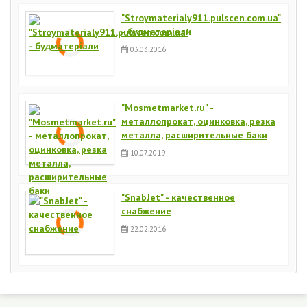
"Stroymaterialy911.pulscen.com.ua"
- будматеріали
03.03.2016
"Mosmetmarket.ru" -
металлопрокат, оцинковка, резка
металла, расширительные баки
10.07.2019
"SnabJet" - качественное
снабжение
22.02.2016