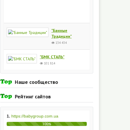
Киев
154
435
"Банные
Традиции"
134 434
"БМК СТАЛЬ"
101 814
Наше сообщество
Рейтинг сайтов
1.
https://babygroup.com.ua
100%