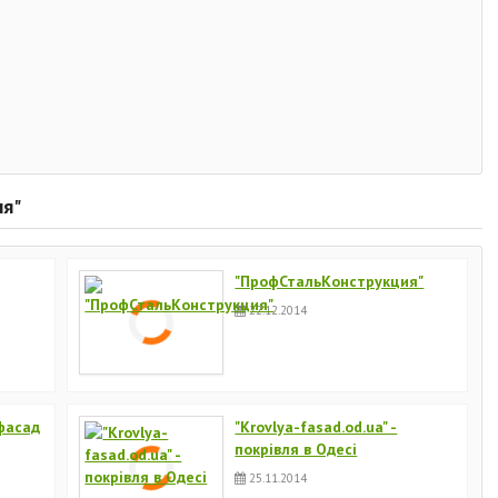
ля"
"ПрофСтальКонструкция"
22.12.2014
 фасад
"Krovlya-fasad.od.ua" -
покрівля в Одесі
25.11.2014