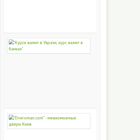
на
заказ
200
249
"Курси
валют
в
Україні,
курс
валют
в
банках"
172
397
"Dveroman.com"
-
межкомнатные
двери