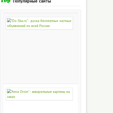
Популярные сайты
"Do-
Ska.ru"
-
доска
бесплатных
частных
объявлений
по
всей
России
280
215
"Anna
Orion"
-
акварельные
картины