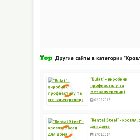
Другие сайты в категории "Кров
"Bulat" - виробник
профнастилу та
металочерепиці
02.07.2016
"Rental Steel" - кровля,
для дома
27.01.2017