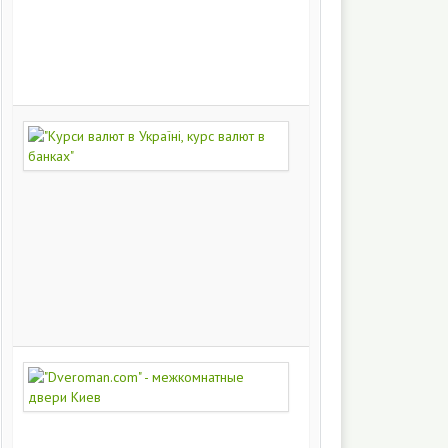
на
заказ
200
251
"Курси
валют
в
Україні,
курс
валют
в
банках"
172
450
"Dveroman.com"
-
межкомнатные
двери