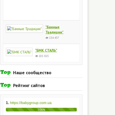
Киев
154
437
"Банные
Традиции"
134 437
"БМК СТАЛЬ"
101 815
Наше сообщество
Рейтинг сайтов
1.
https://babygroup.com.ua
100%