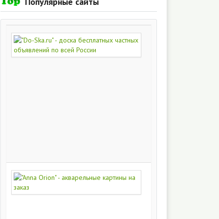
Популярные сайты
"Do-
Ska.ru"
-
доска
бесплатных
частных
объявлений
по
всей
России
280
217
"Anna
Orion"
-
акварельные
картины