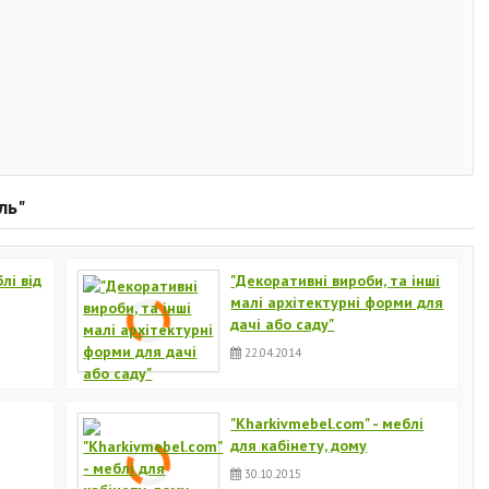
ль"
лі від
"Декоративні вироби, та інші
малі архітектурні форми для
дачі або саду"
22.04.2014
"Kharkivmebel.com" - меблі
для кабінету, дому
30.10.2015