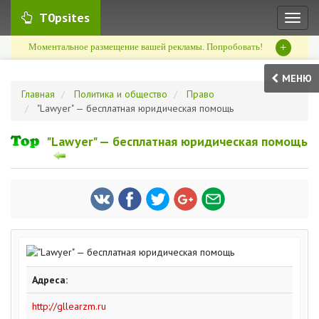
T0psites
Toggl
naviga
+
Моментальное размещение вашей рекламы. Попробовать!
МЕНЮ
Главная
Политика и общество
Право
"Lawyer" — бесплатная юридическая помощь
"Lawyer" — бесплатная юридическая помощь
Адреса:
http://gllearzm.ru