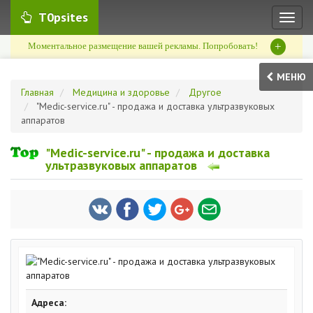
T0psites
Toggl
naviga
+
Моментальное размещение вашей рекламы. Попробовать!
МЕНЮ
Главная
Медицина и здоровье
Другое
"Medic-service.ru" - продажа и доставка ультразвуковых
аппаратов
"Medic-service.ru" - продажа и доставка
ультразвуковых аппаратов
Адреса: