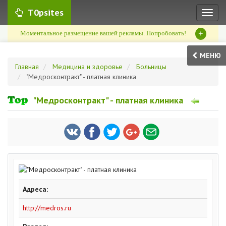
T0psites
Toggl
naviga
+
Моментальное размещение вашей рекламы. Попробовать!
МЕНЮ
Главная
Медицина и здоровье
Больницы
"Медросконтракт" - платная клиника
"Медросконтракт" - платная клиника
Адреса:
http://medros.ru