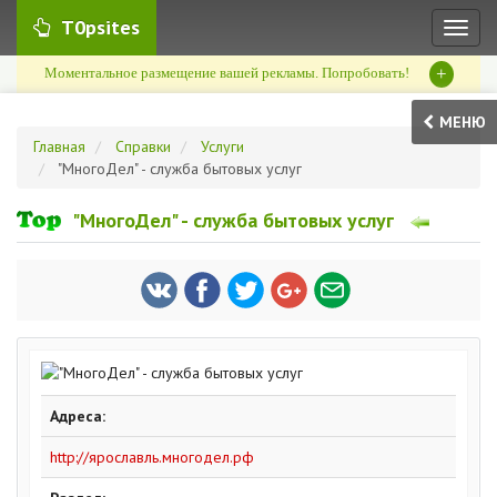
T0psites
Toggl
naviga
+
Моментальное размещение вашей рекламы. Попробовать!
МЕНЮ
Главная
Справки
Услуги
"МногоДел" - служба бытовых услуг
"МногоДел" - служба бытовых услуг
Адреса:
http://ярославль.многодел.рф