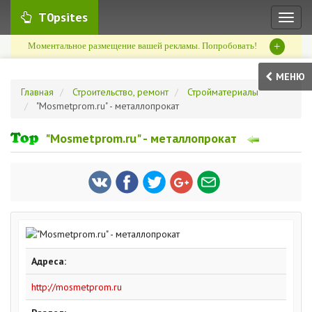
T0psites
Toggl
naviga
+
Моментальное размещение вашей рекламы. Попробовать!
МЕНЮ
Главная
Строительство, ремонт
Стройматериалы
"Mosmetprom.ru" - металлопрокат
"Mosmetprom.ru" - металлопрокат
Адреса:
http://mosmetprom.ru