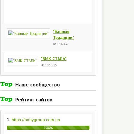
Киев
154
437
"Банные
Традиции"
134 437
"БМК СТАЛЬ"
101 815
Наше сообщество
Рейтинг сайтов
1.
https://babygroup.com.ua
100%