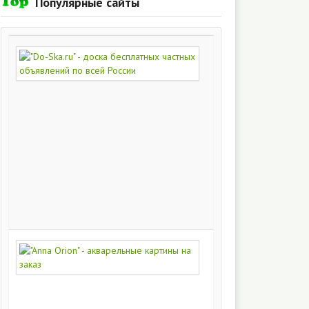
Популярные сайты
"Do-
Ska.ru"
-
доска
бесплатных
частных
объявлений
по
всей
России
280
217
"Anna
Orion"
-
акварельные
картины