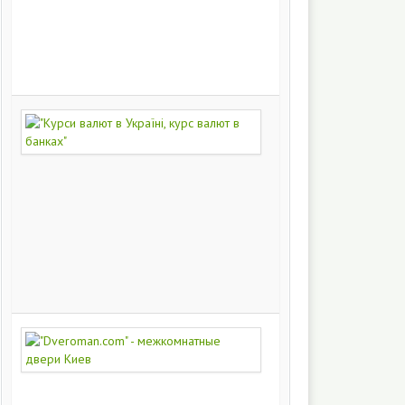
на
заказ
200
251
"Курси
валют
в
Україні,
курс
валют
в
банках"
172
450
"Dveroman.com"
-
межкомнатные
двери