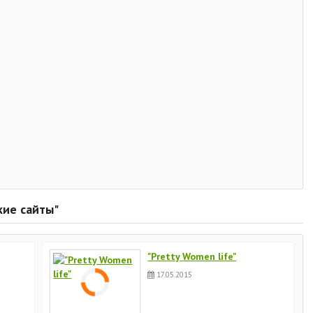
кие сайты"
"Pretty Women life"
17.05.2015