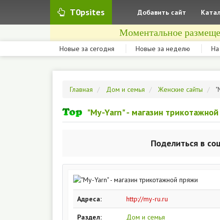
T0psites
Добавить сайт
Катал
Моментальное размеще
Новые за сегодня
Новые за неделю
На
Главная
Дом и семья
Женские сайты
"
"My-Yarn" - магазин трикотажно
Поделиться в со
Адреса:
http://my-ru.ru
Раздел:
Дом и семья