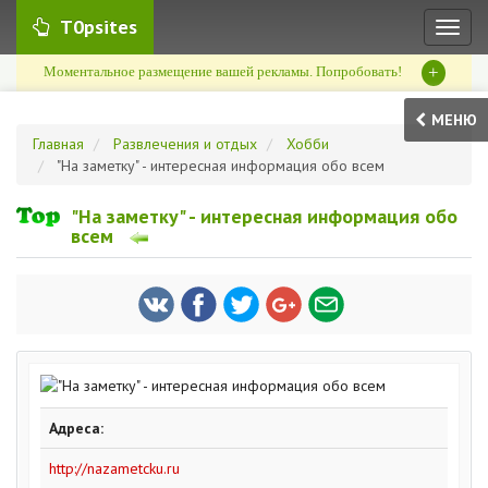
T0psites
Toggl
naviga
+
Моментальное размещение вашей рекламы. Попробовать!
МЕНЮ
Главная
Развлечения и отдых
Хобби
"На заметку" - интересная информация обо всем
"На заметку" - интересная информация обо
всем
Адреса:
http://nazametcku.ru