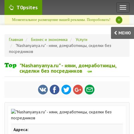
T0psites
Toggl
naviga
+
Моментальное размещение вашей рекламы. Попробовать!
МЕНЮ
Главная
Бизнес и экономика
Услуги
"Nashanyanya.ru" - няни, домработницы, сиделки без
посредников
"Nashanyanya.ru" - няни, домработницы,
сиделки без посредников
Адреса: