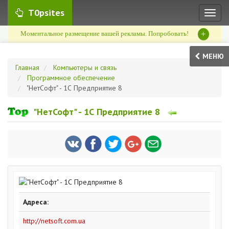
T0psites
Toggl
naviga
+
Моментальное размещение вашей рекламы. Попробовать!
МЕНЮ
Главная
Компьютеры и связь
Программное обеспечение
"НетСофт" - 1С Предприятие 8
"НетСофт" - 1С Предприятие 8
Адреса:
http://netsoft.com.ua