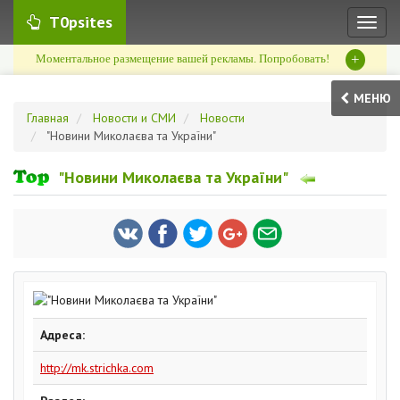
T0psites
Toggl
naviga
+
Моментальное размещение вашей рекламы. Попробовать!
МЕНЮ
Главная
Новости и СМИ
Новости
"Новини Миколаєва та України"
"Новини Миколаєва та України"
Адреса:
http://mk.strichka.com