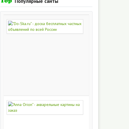
Популярные сайты
"Do-
Ska.ru"
-
доска
бесплатных
частных
объявлений
по
всей
России
280
215
"Anna
Orion"
-
акварельные
картины