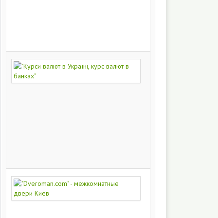
на
заказ
200
249
"Курси
валют
в
Україні,
курс
валют
в
банках"
172
421
"Dveroman.com"
-
межкомнатные
двери