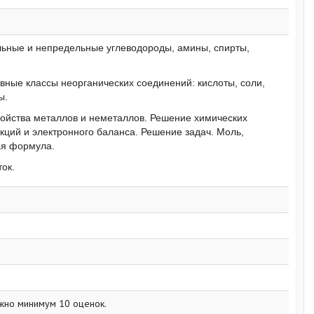
льные и непредельные углеводороды, амины, спирты,
вные классы неорганических соединений: кислоты, соли,
ы.
войства металлов и неметаллов. Решение химических
ций и электронного баланса. Решение задач. Моль,
ая формула.
ок.
жно минимум 10 оценок.