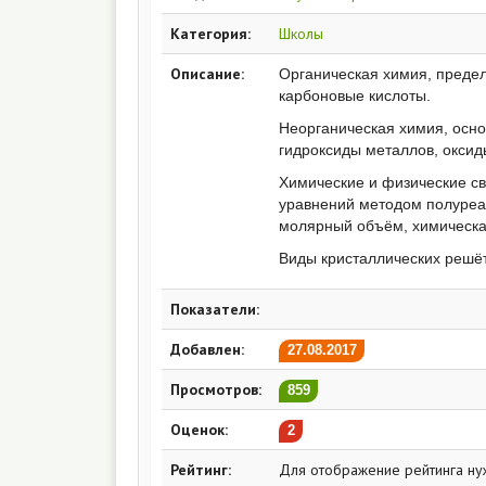
Категория:
Школы
Описание:
Органическая химия, преде
карбоновые кислоты.
Неорганическая химия, осно
гидроксиды металлов, оксид
Химические и физические с
уравнений методом полуреак
молярный объём, химическ
Виды кристаллических решёт
Показатели:
Добавлен:
27.08.2017
Просмотров:
859
Оценок:
2
Рейтинг:
Для отображение рейтинга ну