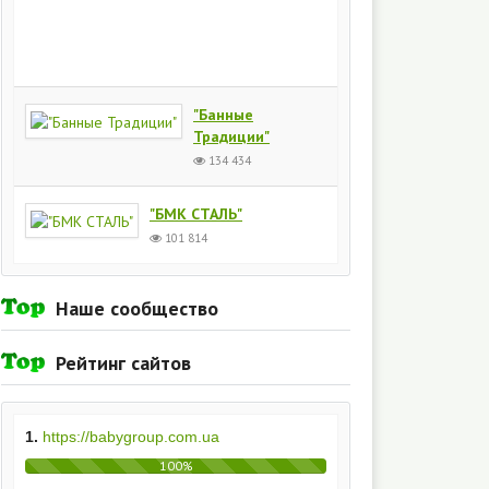
Киев
154
435
"Банные
Традиции"
134 434
"БМК СТАЛЬ"
101 814
Наше сообщество
Рейтинг сайтов
1.
https://babygroup.com.ua
100%