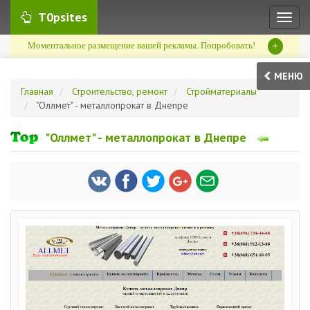
T0psites
Toggl
naviga
+
Моментальное размещение вашей рекламы. Попробовать!
МЕНЮ
Главная
Строительство, ремонт
Стройматериалы
"Оллмет" - металлопрокат в Днепре
"Оллмет" - металлопрокат в Днепре